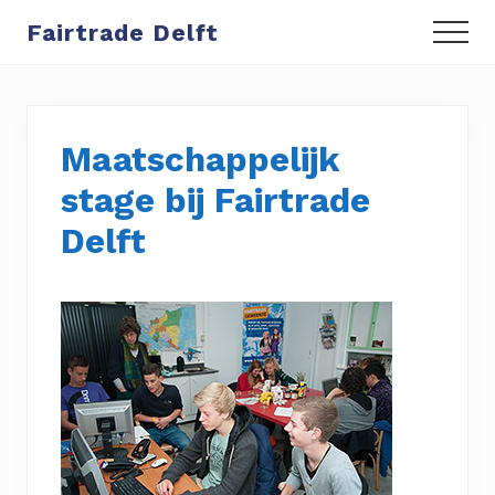
Menu
Door
Spring
Fairtrade Delft
Menu
naar
naar
de
de
hoofd
eerste
inhoud
sidebar
Maatschappelijk
stage bij Fairtrade
Delft