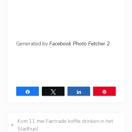
Generated by
Facebook Photo Fetcher 2
Share
Tweet
Share
Pin
V
Kom 11 mei Fairtrade koffie drinken in het
«
o
Stadhuis!