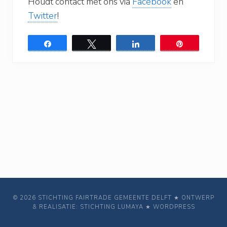
Houdt contact met ons via
Facebook
en
Twitter
!
Share
Tweet
Share
Pin
© 2026 STICHTING FAIRTRADE GEMEENTE DELFT ★ ONTWERP
& REALISATIE: STICHTING LUMAYA ★ WORDPRESS