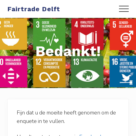
Menu
Door
Spring
Fairtrade Delft
Menu
naar
naar
de
de
hoofd
eerste
inhoud
sidebar
Bedankt!
Fijn dat u de moeite heeft genomen om de
enquete in te vullen.