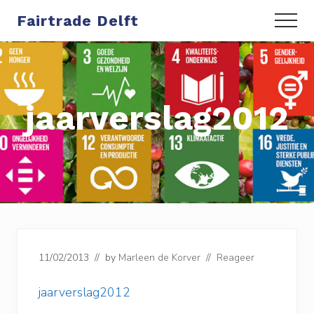
Menu
Door
Spring
Fairtrade Delft
Menu
naar
naar
de
de
hoofd
eerste
inhoud
sidebar
jaarverslag2012
11/02/2013
// by
Marleen de Korver
//
Reageer
jaarverslag2012